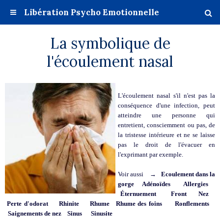
Libération Psycho Emotionnelle
La symbolique de
l'écoulement nasal
L'écoulement nasal s'il n'est pas la
conséquence d'une infection, peut
atteindre une personne qui
entretient, consciemment ou pas, de
la tristesse intérieure et ne se laisse
pas le droit de l'évacuer en
l'exprimant par exemple.
Voir aussi →
Ecoulement dans la
gorge
Adénoïdes
Allergies
Éternuement
Front
Nez
Perte d'odorat
Rhinite
Rhume
Rhume des foins
Ronflements
Saignements de nez
Sinus
Sinusite